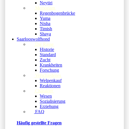
Neytiri
Memoriam
Regenbogenbrücke
Yuma
Nisha
Timish
Shaya
Saarlooswolfhond
Die Rasse
Historie
Standard
Zucht
Krankheiten
Forschung
Verschiedenes
Welpenkauf
Reaktionen
Charakter
Wesen
Sozialisierung
Erziehung
FAQ
Häufig gestellte Fragen