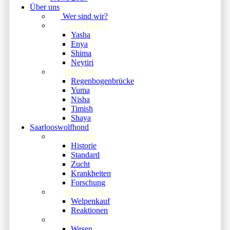
Über uns
Wer sind wir?
unsere Hunde
Yasha
Enya
Shima
Neytiri
Memoriam
Regenbogenbrücke
Yuma
Nisha
Timish
Shaya
Saarlooswolfhond
Die Rasse
Historie
Standard
Zucht
Krankheiten
Forschung
Verschiedenes
Welpenkauf
Reaktionen
Charakter
Wesen