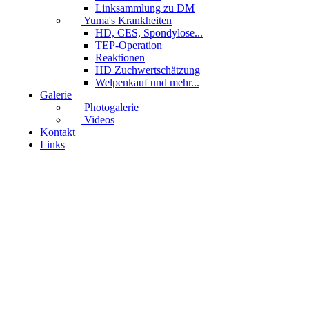
Linksammlung zu DM
Yuma's Krankheiten
HD, CES, Spondylose...
TEP-Operation
Reaktionen
HD Zuchwertschätzung
Welpenkauf und mehr...
Galerie
Photogalerie
Videos
Kontakt
Links