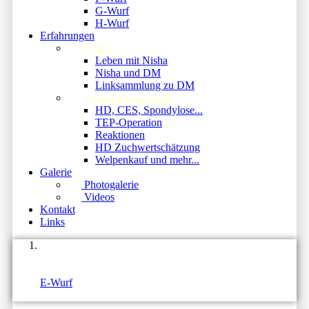
G-Wurf
H-Wurf
Erfahrungen
Nisha
Leben mit Nisha
Nisha und DM
Linksammlung zu DM
Yuma's Krankheiten
HD, CES, Spondylose...
TEP-Operation
Reaktionen
HD Zuchwertschätzung
Welpenkauf und mehr...
Galerie
Photogalerie
Videos
Kontakt
Links
unsere Zucht
Würfe
E-Wurf
Enzo