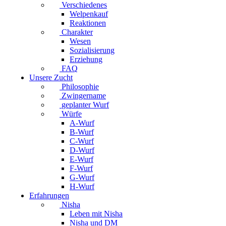
Verschiedenes
Welpenkauf
Reaktionen
Charakter
Wesen
Sozialisierung
Erziehung
FAQ
Unsere Zucht
Philosophie
Zwingername
geplanter Wurf
Würfe
A-Wurf
B-Wurf
C-Wurf
D-Wurf
E-Wurf
F-Wurf
G-Wurf
H-Wurf
Erfahrungen
Nisha
Leben mit Nisha
Nisha und DM