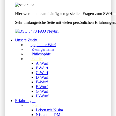
Hier werden die am häufigsten gestellten Fragen zum SWH mi
Sehr umfangreiche Seite mit vielen persönlichen Erfahrungen.
Unsere Zucht
geplanter Wurf
Zwingername
Philosophie
Würfe
A-Wurf
B-Wurf
C-Wurf
D-Wurf
E-Wurf
F-Wurf
G-Wurf
H-Wurf
Erfahrungen
Nisha
Leben mit Nisha
Nisha und DM