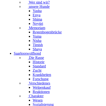
Wer sind wir?
unsere Hunde
Yasha
Enya
Shima
Neytiri
Memoriam
Regenbogenbrücke
Yuma
Nisha
Timish
Shaya
Saarlooswolfhond
Die Rasse
Historie
Standard
Zucht
Krankheiten
Forschung
Verschiedenes
Welpenkauf
Reaktionen
Charakter
Wesen
Sozialisierung