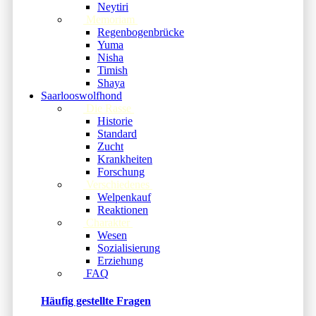
Neytiri
Memoriam
Regenbogenbrücke
Yuma
Nisha
Timish
Shaya
Saarlooswolfhond
Die Rasse
Historie
Standard
Zucht
Krankheiten
Forschung
Verschiedenes
Welpenkauf
Reaktionen
Charakter
Wesen
Sozialisierung
Erziehung
FAQ
Häufig gestellte Fragen