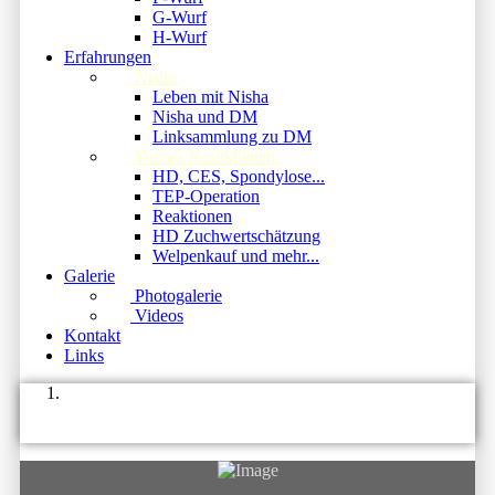
G-Wurf
H-Wurf
Erfahrungen
Nisha
Leben mit Nisha
Nisha und DM
Linksammlung zu DM
Yuma's Krankheiten
HD, CES, Spondylose...
TEP-Operation
Reaktionen
HD Zuchwertschätzung
Welpenkauf und mehr...
Galerie
Photogalerie
Videos
Kontakt
Links
News
News 2020