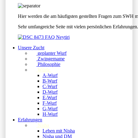
Hier werden die am häufigsten gestellten Fragen zum SWH mi
Sehr umfangreiche Seite mit vielen persönlichen Erfahrungen.
Unsere Zucht
geplanter Wurf
Zwingername
Philosophie
Würfe
A-Wurf
B-Wurf
C-Wurf
D-Wurf
E-Wurf
F-Wurf
G-Wurf
H-Wurf
Erfahrungen
Nisha
Leben mit Nisha
Nisha und DM