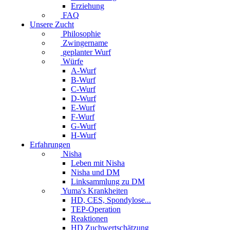
Erziehung
FAQ
Unsere Zucht
Philosophie
Zwingername
geplanter Wurf
Würfe
A-Wurf
B-Wurf
C-Wurf
D-Wurf
E-Wurf
F-Wurf
G-Wurf
H-Wurf
Erfahrungen
Nisha
Leben mit Nisha
Nisha und DM
Linksammlung zu DM
Yuma's Krankheiten
HD, CES, Spondylose...
TEP-Operation
Reaktionen
HD Zuchwertschätzung