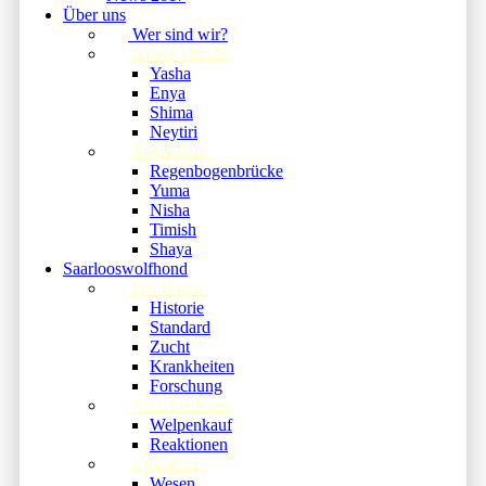
Über uns
Wer sind wir?
unsere Hunde
Yasha
Enya
Shima
Neytiri
Memoriam
Regenbogenbrücke
Yuma
Nisha
Timish
Shaya
Saarlooswolfhond
Die Rasse
Historie
Standard
Zucht
Krankheiten
Forschung
Verschiedenes
Welpenkauf
Reaktionen
Charakter
Wesen